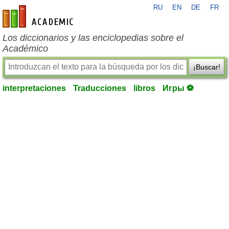
RU
EN
DE
FR
es-academic.com
Los diccionarios y las enciclopedias sobre el
Académico
¡Buscar!
interpretaciones
Traducciones
libros
Игры ⚽