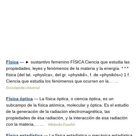
Física
— ► sustantivo femenino FÍSICA Ciencia que estudia las
propiedades, leyes y fenómenos de la materia y la energía. * * *
física (del lat. «physĭca», del gr. «physikḗ», f. de «physikós») 1 f.
Ciencia que estudia los fenómenos que ocurren en la… …
Enciclopedia Universal
Física óptica
— La física óptica, o ciencia óptica, es un
subcampo de la física atómica, molecular y óptica. Es el estudio
de la generación de la radiación electromagnética, las
propiedades de ésa radiación, y la interacción de esa radiación
con la materia,… …
Wikipedia Español
Física estadística
— La física estadística o mecánica estadística